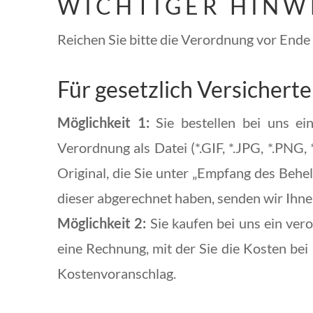
W I C H T I G E R H I N W E
Reichen Sie bitte die Verordnung vor Ende d
Für gesetzlich Versichert
Möglichkeit 1:
Sie bestellen bei uns ei
Verordnung als Datei (*.GIF, *.JPG, *.PNG
Original, die Sie unter „Empfang des Beh
dieser abgerechnet haben, senden wir Ihn
Möglichkeit 2:
Sie kaufen bei uns ein ver
eine Rechnung, mit der Sie die Kosten be
Kostenvoranschlag.